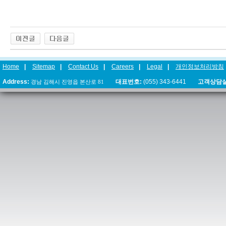
Home
|
Sitemap
|
Contact Us
|
Careers
|
Legal
|
개인정보처리방침
Address:
경남 김해시 진영읍 본산로 81
대표번호:
(055) 343-6441
고객상담실