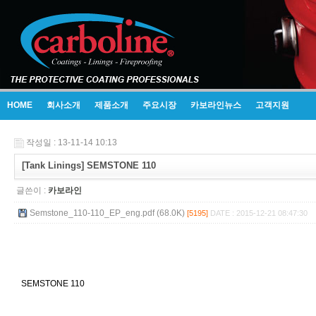
HOME
회사소개
제품소개
주요시장
카보라인뉴스
고객지원
작성일 : 13-11-14 10:13
[Tank Linings] SEMSTONE 110
글쓴이 :
카보라인
Semstone_110-110_EP_eng.pdf (68.0K)
[5195]
DATE : 2015-12-21 08:47:30
SEMSTONE 110