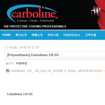
HOME
회사소개
제품소개
주요시장
카보라인뉴스
고객지원
작성일 : 16-02-15 11:25
[Polyurethanes] Carbothane 134 GS
글쓴이 :
카보라인
Carbothane_134__GS_Eng_rev_201809_S_Korea_.pdf (836.0K)
[6153]
DA
Carbothane 134 GS