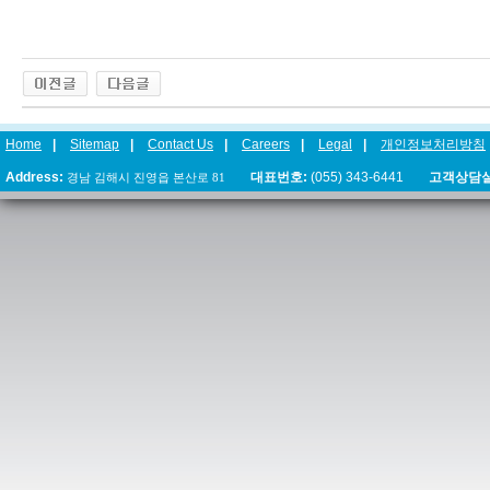
Home
|
Sitemap
|
Contact Us
|
Careers
|
Legal
|
개인정보처리방침
Address:
경남 김해시 진영읍 본산로 81
대표번호:
(055) 343-6441
고객상담실